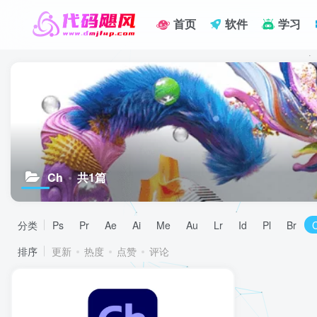
首页
软件
学习
Ch
共1篇
分类
Ps
Pr
Ae
Ai
Me
Au
Lr
Id
Pl
Br
排序
更新
热度
点赞
评论