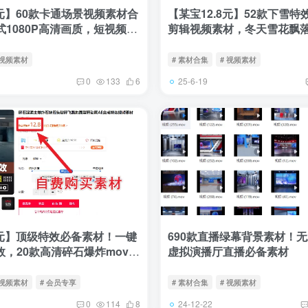
8元】60款卡通场景视频素材合
【某宝12.8元】52款下雪特
式1080P高清画质，短视频素
剪辑视频素材，冬天雪花飘
粒子素材
 视频素材
# 素材合集
# 视频素材
25-6-19
0
133
6
8元】顶级特效必备素材！一键
690款直播绿幕背景素材！
，20款高清碎石爆炸mov特
虚拟演播厅直播必备素材
 视频素材
# 会员专享
# 素材合集
# 视频素材
24-12-22
0
114
8