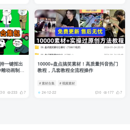
支持一键抠出
10000+盘点搞笑素材！高质量抖音热门
沙雕动画制作
教程，几套教程全流程操作
# 素材合集
# 视频素材
24-12-22
0
233
7
0
177
7