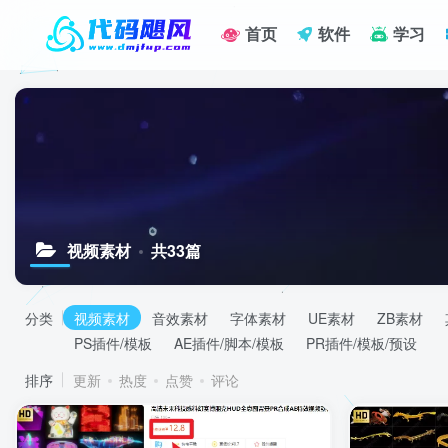
首页
软件
学习
视频素材
共33篇
分类
视频素材
音效素材
字体素材
UE素材
ZB素材
PS插件/模板
AE插件/脚本/模板
PR插件/模板/预设
排序
更新
热度
点赞
评论