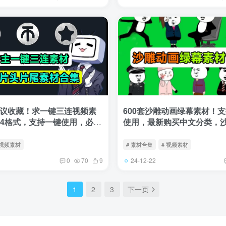
建议收藏！求一键三连视频素
600套沙雕动画绿幕素材！
P4格式，支持一键使用，必备
使用，最新购买中文分类，
必备素材包
 视频素材
# 素材合集
# 视频素材
24-12-22
0
70
9
1
2
3
下一页