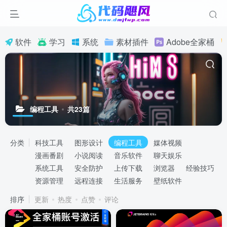
软件
学习
系统
素材插件
Adobe全家桶
编程工具
共23篇
分类
科技工具
图形设计
编程工具
媒体视频
漫画番剧
小说阅读
音乐软件
聊天娱乐
系统工具
安全防护
上传下载
浏览器
经验技巧
资源管理
远程连接
生活服务
壁纸软件
排序
更新
热度
点赞
评论