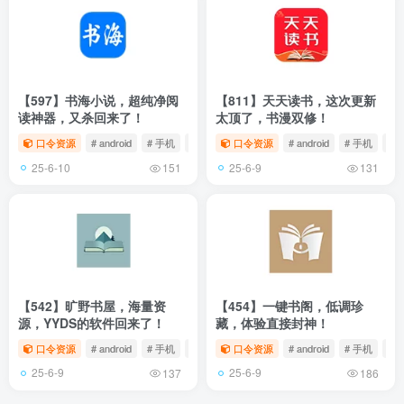
【597】书海小说，超纯净阅
【811】天天读书，这次更新
读神器，又杀回来了！
太顶了，书漫双修！
口令资源
# android
# 手机
# 小说
口令资源
# android
# 手机
# 
25-6-10
25-6-9
151
131
【542】旷野书屋，海量资
【454】一键书阁，低调珍
源，YYDS的软件回来了！
藏，体验直接封神！
口令资源
# android
# 手机
# 小说
口令资源
# android
# 手机
# 
25-6-9
25-6-9
137
186