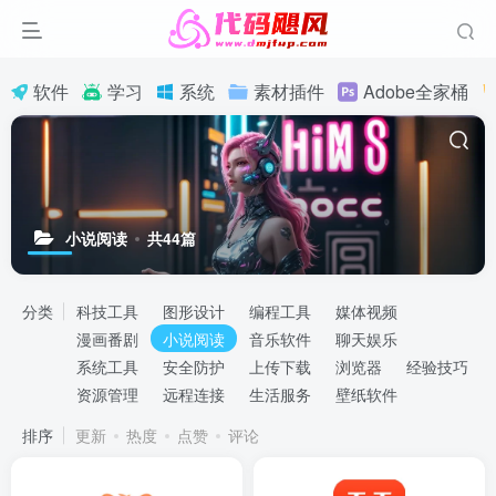
软件
学习
系统
素材插件
Adobe全家桶
小说阅读
共44篇
分类
科技工具
图形设计
编程工具
媒体视频
漫画番剧
小说阅读
音乐软件
聊天娱乐
系统工具
安全防护
上传下载
浏览器
经验技巧
资源管理
远程连接
生活服务
壁纸软件
排序
更新
热度
点赞
评论