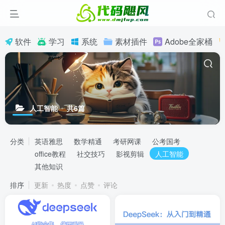
软件
学习
系统
素材插件
Adobe全家桶
人工智能
共6篇
分类
英语雅思
数学精通
考研网课
公考国考
office教程
社交技巧
影视剪辑
人工智能
其他知识
排序
更新
热度
点赞
评论