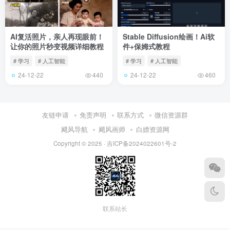
AI复活照片，亲人再现眼前！
Stable Diffusion绘画！Ai软
让你的照片秒变视频详细教程
件+保姆式教程
# 学习
# 人工智能
# 学习
# 人工智能
24-12-22
24-12-22
440
460
友链申请
免责声明
联系方式
微信资源群
飓风导航
飓风画师
白嫖资源网
Copyright © 2025 ·
吉ICP备2024022601号-2
联系站长