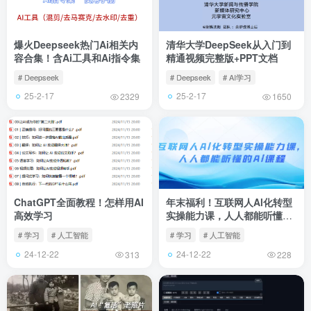
爆火Deepseek热门Ai相关内
清华大学DeepSeek从入门到
容合集！含Ai工具和Ai指令集
精通视频完整版+PPT文档
# Deepseek
# Deepseek
# AI学习
25-2-17
25-2-17
2329
1650
ChatGPT全面教程！怎样用AI
年末福利！互联网人Al化转型
高效学习
实操能力课，人人都能听懂的
Al课程
# 学习
# 人工智能
# 学习
# 人工智能
24-12-22
24-12-22
313
228