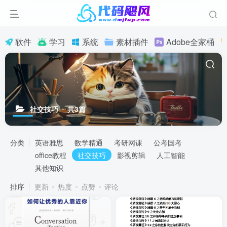
软件
学习
系统
素材插件
Adobe全家桶
社交技巧
共3篇
分类
英语雅思
数学精通
考研网课
公考国考
office教程
社交技巧
影视剪辑
人工智能
其他知识
排序
更新
热度
点赞
评论