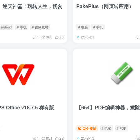
】逆天神器！玩转人生，切勿
PakePlus（网页转应用）
 android
# 手机
# 视频素材
# 电脑
# 手机
25-6-21
1
900
23
S Office v18.7.5 稀有版
【654】PDF编辑神器，擦
口令资源
# 电脑
# PDF
25-2-13
1
851
22