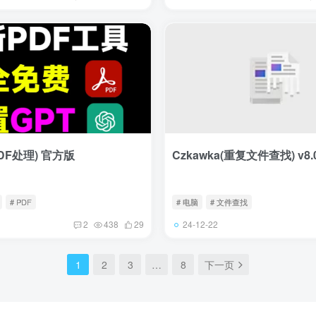
PDF处理) 官方版
Czkawka(重复文件查找) v8.
# PDF
# 电脑
# 文件查找
24-12-22
2
438
29
1
2
3
…
8
下一页