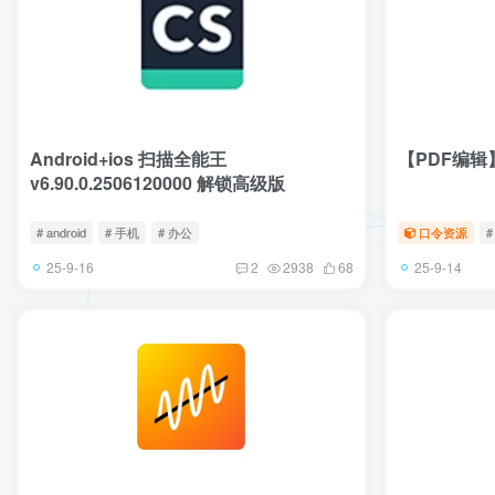
Android+ios 扫描全能王
【PDF编辑
v6.90.0.2506120000 解锁高级版
# android
# 手机
# 办公
口令资源
#
25-9-16
25-9-14
2
2938
68