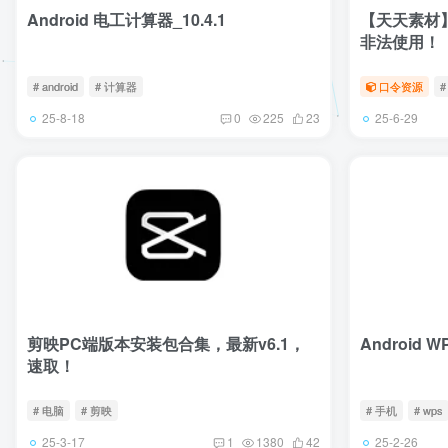
Android 电工计算器_10.4.1
【天天素材
非法使用！
# android
# 计算器
口令资源
#
25-8-18
25-6-29
0
225
23
剪映PC端版本安装包合集，最新v6.1，
Android WP
速取！
# 电脑
# 剪映
# 手机
# wps
25-3-17
25-2-26
1
1380
42