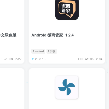
 中文绿色版
Android 微商管家_1.2.4
# android
# 群发
25-8-18
0
303
27
0
235
34