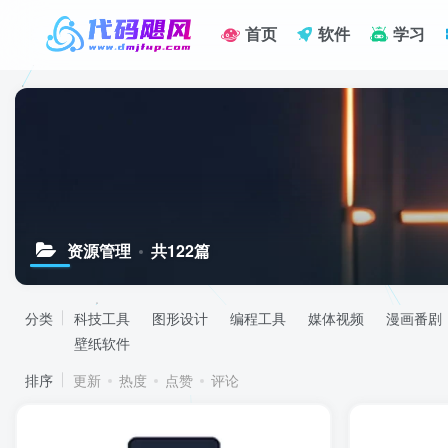
首页
软件
学习
资源管理
共122篇
分类
科技工具
图形设计
编程工具
媒体视频
漫画番剧
壁纸软件
排序
更新
热度
点赞
评论