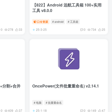
【822】Android 远航工具箱 100+实用
工具 v8.0.0
口令资源
# android
# 工具箱
25-3-25
0
278
33
0
734
25
除+分割+合并
OncePower(文件批量重命名) v2.14.1
# 电脑
# 批量重命名
25-1-18
0
409
37
0
149
47