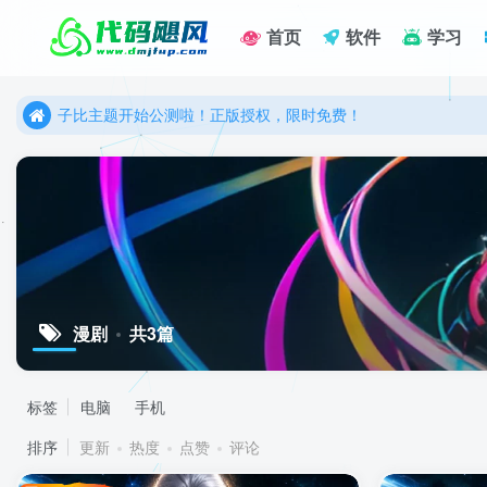
首页
软件
学习
更优雅的WordPress网站主题：子比主题！全面开启
子比主题开始公测啦！正版授权，限时免费！
更优雅的WordPress网站主题：子比主题！全面开启
子比主题开始公测啦！正版授权，限时免费！
漫剧
共3篇
标签
电脑
手机
排序
更新
热度
点赞
评论