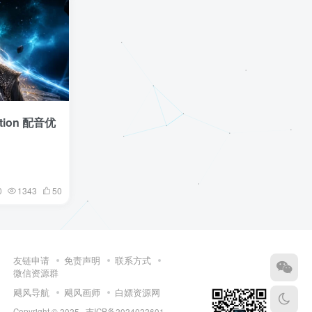
tion 配音优
0
1343
50
友链申请
免责声明
联系方式
微信资源群
飓风导航
飓风画师
白嫖资源网
Copyright © 2025 ·
吉ICP备2024022601