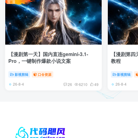
置顶
【漫剧第一天】国内直连gemini-3.1-
【漫剧第四天】
Pro，一键制作爆款小说文案
教程
影视剪辑
口令资源
影视剪辑
26-8-4
26-8-4
26
6210
49