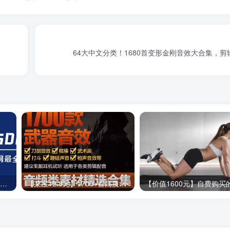
64大中文分类！1680首变形金刚音效大合集，
【剪映模板】500套模板！含预览图，全网最全版本，独家更新中….
【某宝12.8元】1700+首高质量武器枪声！各种兵器音效合集，全中文分类，高品质！