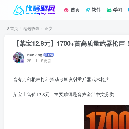
首页
软件
学习
首页
精选收录
正文
【某宝12.8元】1700+首高质量武器
xiaoteng
25-11-15更新
含有刀剑棍棒打斗挥动弓弩发射重兵器武术枪声
某宝上售价12.8元，主要难得是音效全部中文分类