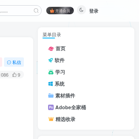
登录
开通会员
菜单目录
首页
软件
私信
学习
1086
9
系统
素材插件
Adobe全家桶
精选收录