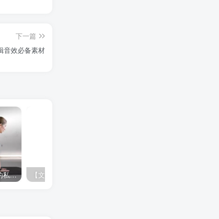
下一篇
剪辑音效必备素材
【价值1600元】自费购买的私人健身教程，健身必备！
【文库下载】百度|原创力|人人|360文库|豆丁|豆丁建筑|道客|MBA智库|得力|七彩学科|金锄头|爱问|蚂蚁|读根网|搜弘|微传网|淘豆网|GB|JJG|行业标准|轻竹办公|自然标准|交通标准|飞书|江苏计量|水利部|招投标|能源标准|认证认可标准|腾讯文档|绿色建站|电网等公开免费文档下载