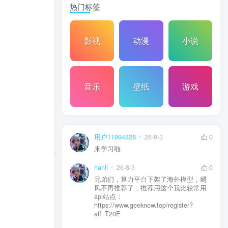
热门标签
影视
动漫
小说
音乐
壁纸
游戏
用户11994828
26-8-3
0
来学习啦
hanli
26-8-3
0
兄弟们，算力平台下架了海外模型，飓
风不再推荐了，推荐用这个我比较常用
api站点：
https://www.geeknow.top/register?
aff=T20E