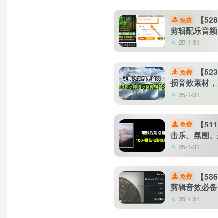
【52
免费
剪辑配乐音频
25-1-31
【52
免费
损音效素材，
25-1-31
【51
免费
击乐、氛围、
25-1-31
【58
免费
剪辑音效必备
25-1-31