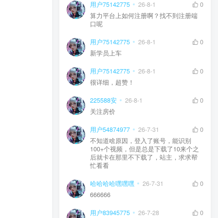
用户75142775
26-8-1
0
算力平台上如何注册啊？找不到注册端
口呢
用户75142775
26-8-1
0
新学员上车
用户75142775
26-8-1
0
很详细，超赞！
225588安
26-8-1
0
关注房价
用户54874977
26-7-31
0
不知道啥原因，登入了账号，能识别
100+个视频，但是总是下载了10来个之
后就卡在那里不下载了，站主，求求帮
忙看看
哈哈哈哈嘿嘿嘿
26-7-31
0
666666
用户83945775
26-7-28
0