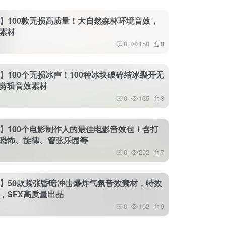
8】100款无损高质量！大自然森林环境音效，
素材
0
150
8
3】100个无损冰声！100种冰块破碎结冰裂开无
剪辑音效素材
0
135
8
1】100个电影制作人的最佳电影音效包！含打
恐怖、旋律、管弦乐园等
0
292
7
6】50款紧张昏暗冲击爆炸气氛音效素材，特效
，SFX高质量出品
0
162
9