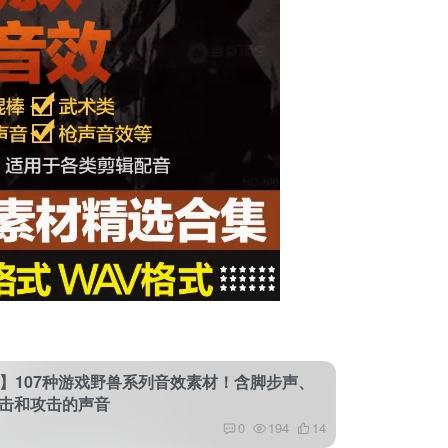
3】107种游戏野兽系列音效素材！含脚步声、
击和攻击的声音
0
194
14