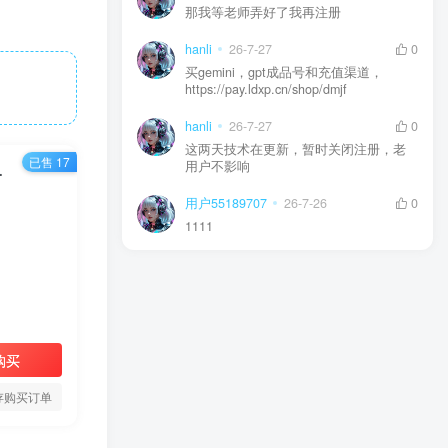
那我等老师弄好了我再注册
hanli
26-7-27
0
买gemini，gpt成品号和充值渠道，
https://pay.ldxp.cn/shop/dmjf
hanli
26-7-27
0
这两天技术在更新，暂时关闭注册，老
已售 17
用户不影响
全中文分类，高品质！
用户55189707
26-7-26
0
1111
购买
存购买订单