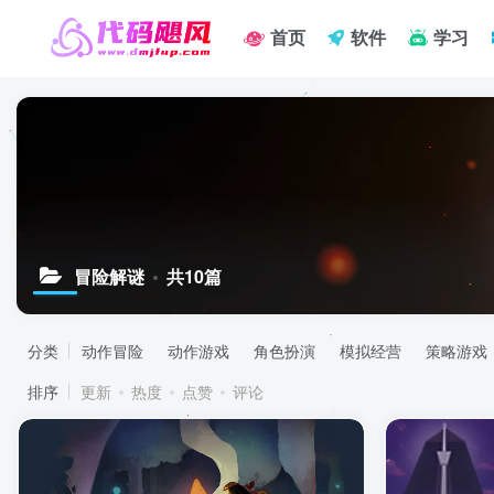
首页
软件
学习
冒险解谜
共10篇
分类
动作冒险
动作游戏
角色扮演
模拟经营
策略游戏
排序
更新
热度
点赞
评论