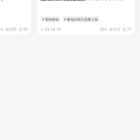
# 冒险解谜
# 魔鬼的面孔恶魔之脸
24-12-19
0
253
32
0
212
77