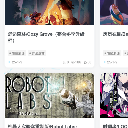
舒适森林/Cozy Grove（整合冬季升级
历历在目/Befo
档）
# 冒险解谜
# 舒适森林
# 冒险解谜
#
25-1-9
25-1-9
0
186
58
机器人实验室重制版/Robot Labs:
时廻者/LOO