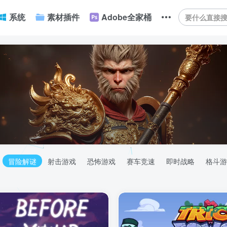
系统
素材插件
Adobe全家桶
冒险解谜
射击游戏
恐怖游戏
赛车竞速
即时战略
格斗游