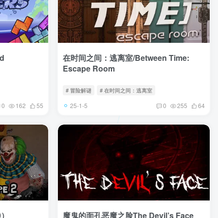
d
在时间之间：逃离室/Between Time:
Escape Room
# 冒险解谜
# 在时间之间：逃离室
25-1-5
0
162
55
0
255
64
0）
魔鬼的面孔恶魔之脸The Devil’s Face