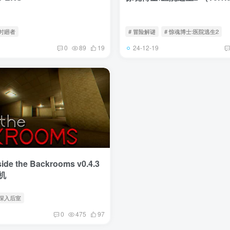
 时廻者
# 冒险解谜
# 惊魂博士:医院逃生2
24-12-19
0
89
19
e the Backrooms v0.4.3
机
 深入后室
0
475
97