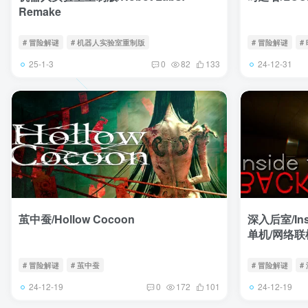
Remake
# 冒险解谜
# 机器人实验室重制版
# 冒险解谜
#
25-1-3
24-12-31
0
82
133
茧中蚕/Hollow Cocoon
深入后室/Insid
单机/网络联
# 冒险解谜
# 茧中蚕
# 冒险解谜
#
24-12-19
24-12-19
0
172
101