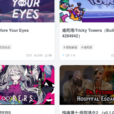
re Your Eyes
难死塔/Tricky Towers（Buil
4284942）
 历历在目
# 冒险解谜
# 难死塔
25-1-9
0
240
98
PERS
惊魂博士:医院逃生2 （v0.1.