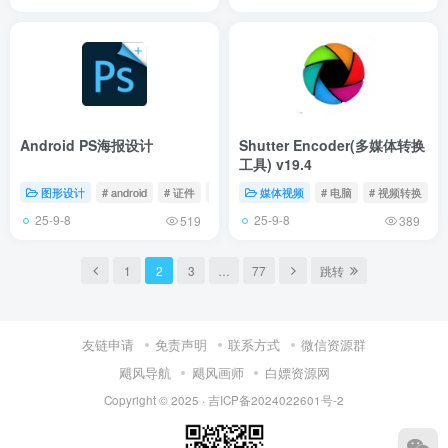
Android PS海报设计
Shutter Encoder(多媒体转换
工具) v19.4
图形设计
# android
# 证件
# 海报
媒体视频
# 电脑
# 视频转换
25-9-8
25-9-8
519
389
1
2
3
…
77
跳转
友链申请
免责声明
联系方式
微信资源群
飓风导航
飓风画师
白嫖资源网
Copyright © 2025 ·
吉ICP备2024022601号-2