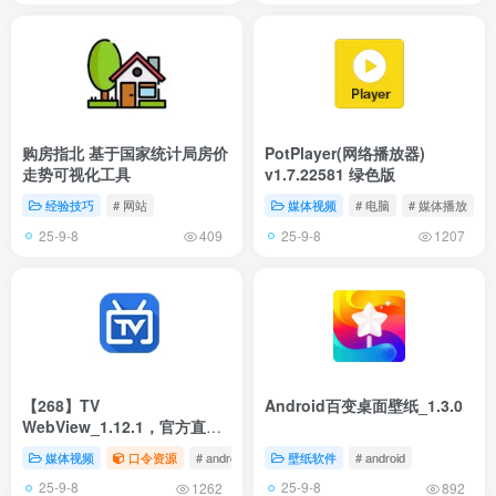
购房指北 基于国家统计局房价
PotPlayer(网络播放器)
走势可视化工具
v1.7.22581 绿色版
经验技巧
# 网站
媒体视频
# 电脑
# 媒体播放
25-9-8
25-9-8
409
1207
【268】TV
Android百变桌面壁纸_1.3.0
WebView_1.12.1，官方直播
源，稳定到离谱！
媒体视频
口令资源
# android
# 手机
壁纸软件
# TV
# android
25-9-8
25-9-8
1262
892