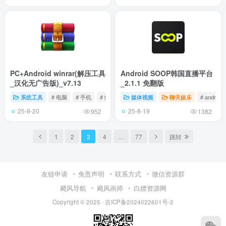
PC+Android winrar(解压工具
Android SOOP韩国直播平台
_汉化无广告版)_v7.13
_2.1.1 免翻版
系统工具
# 电脑
# 手机
# 解压缩
媒体视频
聊天娱乐
# android
25-8-20
25-8-19
952
1382
1
2
3
4
…
77
跳转
友链申请
免责声明
联系方式
微信资源群
飓风导航
飓风画师
白嫖资源网
Copyright © 2025 ·
吉ICP备2024022601号-2