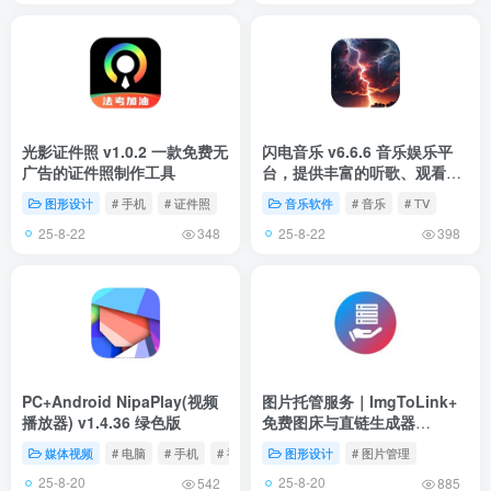
光影证件照 v1.0.2 一款免费无
闪电音乐 v6.6.6 音乐娱乐平
广告的证件照制作工具
台，提供丰富的听歌、观看MV
和演唱会回放等功能
图形设计
# 手机
# 证件照
音乐软件
# 音乐
# TV
25-8-22
25-8-22
348
398
PC+Android NipaPlay(视频
图片托管服务｜ImgToLink+
播放器) v1.4.36 绿色版
免费图床与直链生成器
（50MB上传｜永久存储｜全
媒体视频
# 电脑
# 手机
# 视频播放器
图形设计
# 图片管理
球CDN）
25-8-20
25-8-20
542
885